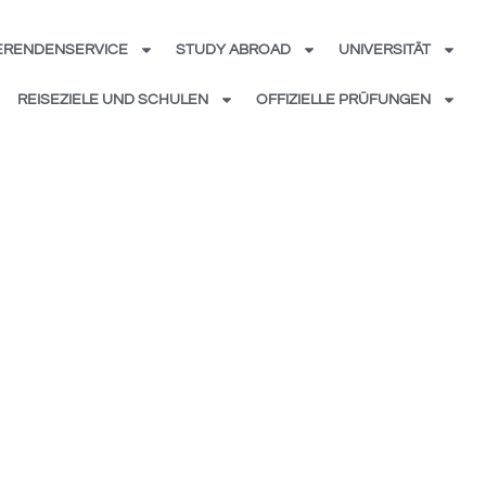
ERENDENSERVICE
STUDY ABROAD
UNIVERSITÄT
REISEZIELE UND SCHULEN
OFFIZIELLE PRÜFUNGEN