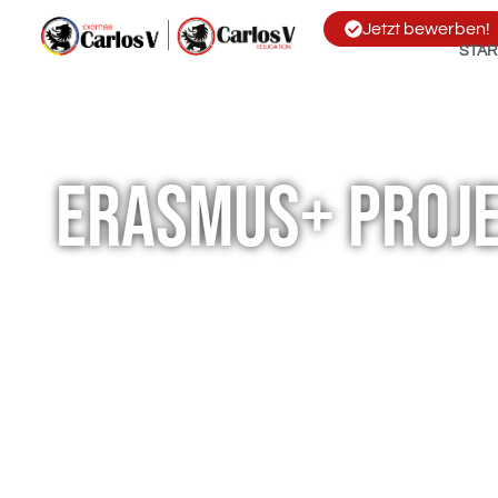
Jetzt bewerben!
STAR
Erasmus+ Proj