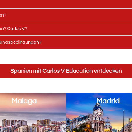
en?
an? Carlos V?
attungsbedingungen?
Spanien mit Carlos V Education entdecken
Malaga
Madrid