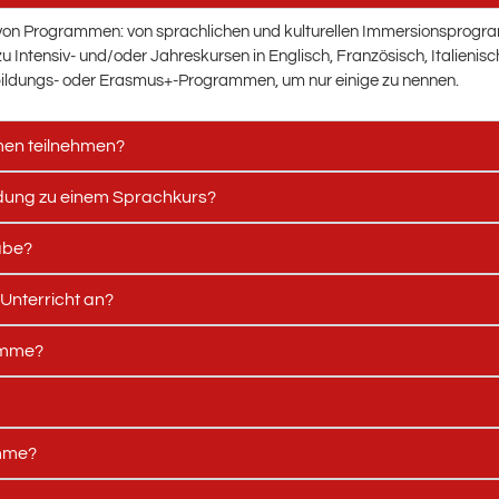
hl von Programmen: von sprachlichen und kulturellen Immersionsprogr
Intensiv- und/oder Jahreskursen in Englisch, Französisch, Italienis
ldungs- oder Erasmus+-Programmen, um nur einige zu nennen.
men teilnehmen?
ldung zu einem Sprachkurs?
abe?
 Unterricht an?
amme?
amme?