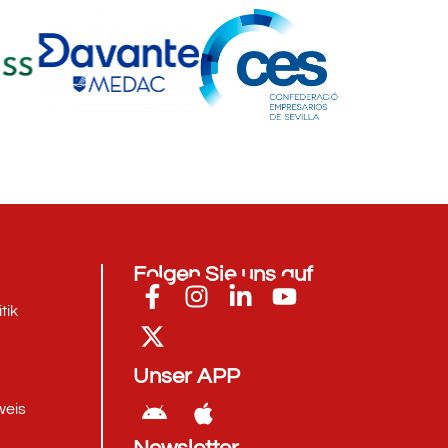
Folgen Sie uns auf
tik
Unser APP
weis