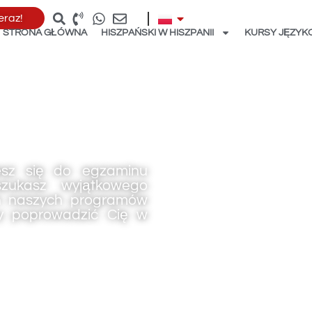
teraz!
STRONA GŁÓWNA
HISZPAŃSKI W HISZPANII
KURSY JĘZY
jesz się do egzaminu
szukasz wyjątkowego
h naszych programów
by poprowadzić Cię w