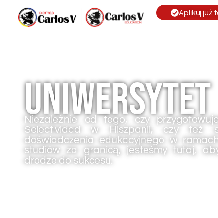
Aplikuj już 
Uniwersytet
Niezależnie od tego, czy przygotowu
Selectividad w Hiszpanii, czy też 
doświadczenia edukacyjnego w ramac
studiów za granicą, jesteśmy tutaj, a
drodze do sukcesu.