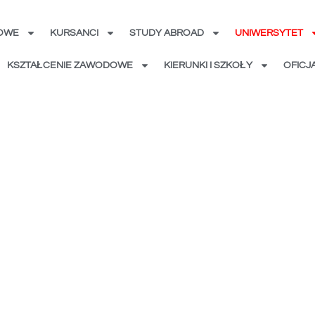
KOWE
KURSANCI
STUDY ABROAD
UNIWERSYTET
KSZTAŁCENIE ZAWODOWE
KIERUNKI I SZKOŁY
OFICJ