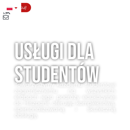
Aplikuj!
Usługi dla
studentów
Towarzyszymy każdemu studentowi
zagranicznemu na wszystkich
etapach jego podróży edukacyjnej
do Hiszpanii, oferując kompleksową,
spersonalizowaną i skuteczną
obsługę.