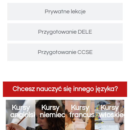
Prywatne lekcje
Przygotowanie DELE
Przygotowanie CCSE
Chcesz nauczyć się innego języka?
Kursy
Kursy
Kursy
Kursy
angielskiego
niemieckiego
francuskiego
włoskieg