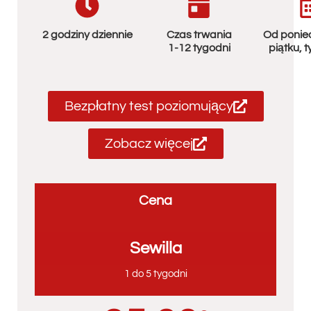
2 godziny dziennie
Czas trwania
Od ponied
1-12 tygodni
piątku, t
Bezpłatny test poziomujący
Zobacz więcej
Cena
Sewilla
1 do 5 tygodni