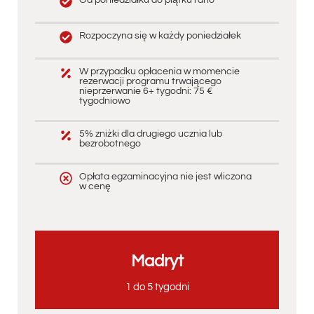
Od poniedziałku do piątku rano
Rozpoczyna się w każdy poniedziałek
W przypadku opłacenia w momencie
rezerwacji programu trwającego
nieprzerwanie 6+ tygodni: 75 €
tygodniowo
5% zniżki dla drugiego ucznia lub
bezrobotnego
Opłata egzaminacyjna nie jest wliczona
w cenę
Madryt
1 do 5 tygodni