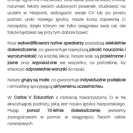
rozumieć teksty swoich ulubionych piosenek, studiować na
uczelni w Hiszpanii, wzbogacić swoje CV lub po prostu
poznać uroki nowego języka, nasze kursy zapewnią Ci
narzędzia, dzięki którym nie tylko osiągniesz swój cel, ale
także będziesz się przy tym
dobrze bawić.
Nasi
wykwalifikowani
native speakerzy
posiadają
wieloletnie
doświadczenie
, co gwarantuje najwyższą
jakość nauczania i
wyrozumiałość
na każdej lekcji. Nasze sale są
przestronne i
jasne
oraz
wyposażone
we wszystko, co potrzebne, by
stworzyć
odpowiednie warunki
do nauki.
Nasze
grupy są mał
e
, co gwarantuje
indywidualne podejście
i atmosferę sprzyjającą
aktywnemu uczestnictwu.
W
Carlos V Education
z radością towarzyszymy Ci w tej
ekscytującej podróży, jaką jest nauka języka hiszpańskiego.
Mając
ponad 10-letnie doświadczenie
, jesteśmy
zaangażowani w pomoc w osiągnięciu Twoich celów
rozwojowych.