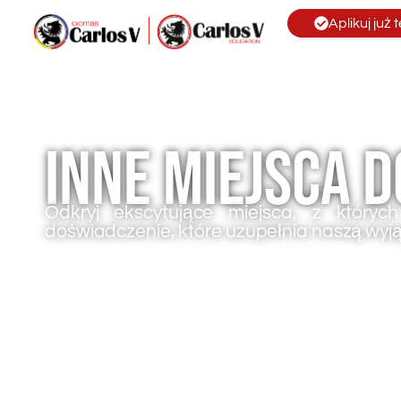
Aplikuj już 
Inne miejsca 
Odkryj ekscytujące miejsca, z któryc
doświadczenie, które uzupełnia naszą wyj