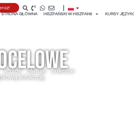
teraz!
STRONA GŁÓWNA
HISZPAŃSKI W HISZPANII
KURSY JĘZY
docelowe
h każde oferuje unikalne
ątkową edukację.