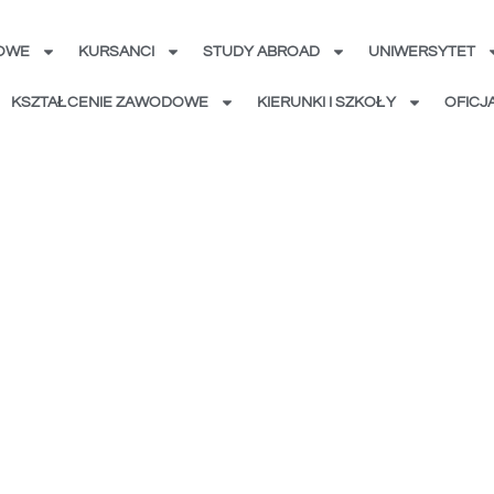
KOWE
KURSANCI
STUDY ABROAD
UNIWERSYTET
KSZTAŁCENIE ZAWODOWE
KIERUNKI I SZKOŁY
OFICJ