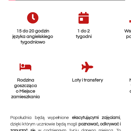
15 do 20 godzin
1 do 2
Ws
języka angielskiego
tygodni
po
tygodniowo
Rodzina
Loty i transfery
goszcząca
o Miejsce
zamieszkania
Popołudnia będą wypełnione
ekscytującymi zajęciami
,
dzięki którym uczniowie będą mogli
poznawać, odkrywać i
zanurzać się
w codziennym życiu danego miejsca. To