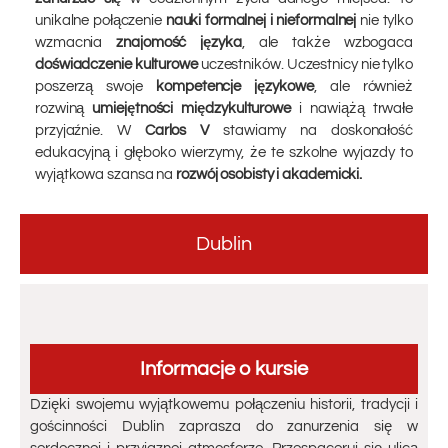
unikalne połączenie
nauki formalnej i nieformalnej
nie tylko
wzmacnia
znajomość języka
, ale także wzbogaca
doświadczenie kulturowe
uczestników. Uczestnicy nie tylko
poszerzą swoje
kompetencje językowe
, ale również
rozwiną
umiejętności międzykulturowe
i nawiążą trwałe
przyjaźnie.
W
Carlos V
stawiamy na doskonałość
edukacyjną i głęboko wierzymy, że te szkolne wyjazdy to
wyjątkowa szansa na
rozwój osobisty i akademicki.
Dublin
Informacje o kursie
Dzięki swojemu wyjątkowemu połączeniu historii, tradycji i
gościnności Dublin zaprasza do zanurzenia się w