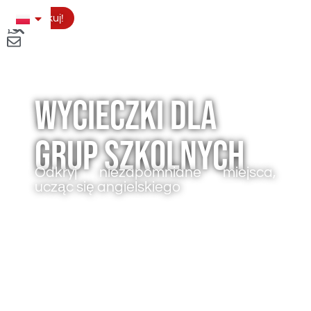
Aplikuj!
Wycieczki dla
grup szkolnych
Odkryj niezapomniane miejsca,
ucząc się angielskiego