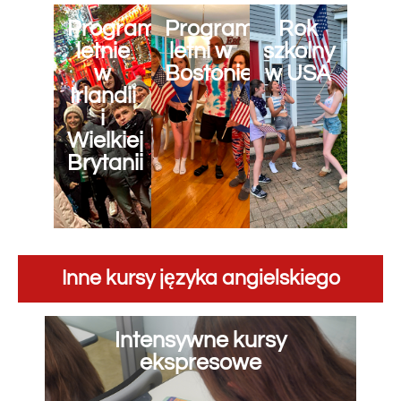
Programy
Program
Rok
letnie
letni w
szkolny
w
Bostonie
w USA
Irlandii
i
Wielkiej
Brytanii
Inne kursy języka angielskiego
Intensywne kursy
ekspresowe