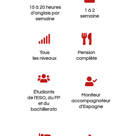
15 à 20 heures
1 à 2
d'anglais par
semaine
semaine
Tous
Pension
les niveaux
complète
Étudiants
Moniteur
de l'ESO, du FP
accompagnateur
et du
d'Espagne
bachillerato