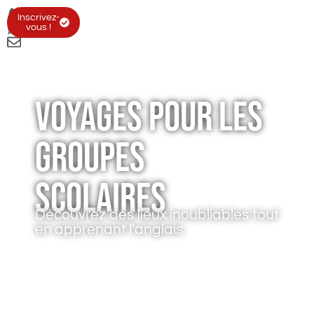
Inscrivez-
vous !
Voyages pour les
groupes
scolaires
Découvrez des lieux inoubliables tout
en apprenant l'anglais