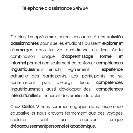
Téléphone d'assistance 24h/24
De plus, les après-midis seront consacrés à des
activités
passionnantes
pour que les étudiants puissent
explorer et
s’immerger
dans la vie quotidienne du lieu. Cette
combinaison unique
d’apprentissage formel et
informel
permet non seulement de renforcer
compétences
linguistiques
mais enrichit également l’
expérience
culturelle
des participants. Les participants ne se
contenteront pas d’élargir leurs
compétences
linguistiques
mais aussi développer des
compétences
interculturelles
et noueront des amitiés durables.
Chez
Carlos V
nous sommes engagés dans l’excellence
éducative et nous croyons fermement que ces voyages
scolaires sont une occasion unique
d’
épanouissement
personnel et académique.