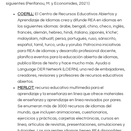
siguientes (Perifanou, M. y Economides, 2021):
COERLL:
El Centro de Recursos Educativos Abiertos y
Aprendizaje de Idiomas crea y difunde REA en idiomas en
los siguientes idiomas: árabe, bengalí, chino, checo, inglés,
francés, alemán, hebreo, hindi, italiano, japonés, k’iche’,
malayalam, náhuatl, persa, portugués, ruso, sánscrito,
español, tamil, turco, urdu y yoruba. Patrocina iniciativas
para REA de idiomas y desarrollo profesional docente,
planifica eventos para la educación abierta de idiomas,
publica libros de texto y hace mucho más. Ayuda a
Language OER Network (LOERN), una red de embajadores,
creadores, revisores y profesores de recursos educativos
abiertos.
MERLOT:
recurso educativo multimedia para el
aprendizaje y la enseñanza en línea que ofrece materiales
de enseñanza y aprendizaje en línea revisados por pares.
Se enumeran más de 3000 recursos de idiomas del
mundo, que incluyen animaciones, cuestionarios,
ejercicios y prácticas, carpetas electrónicas, cursos en
línea, artículos de revistas, presentaciones, simulaciones y
tutoriales. Los siguientes idiomas tienen REA disponibles: