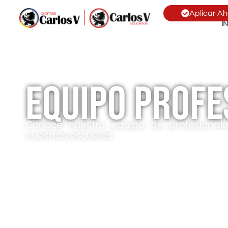
Aplicar Ah
I
Equipo Profe
Conoce nuestro equipo de profesionale
nuestras escuelas