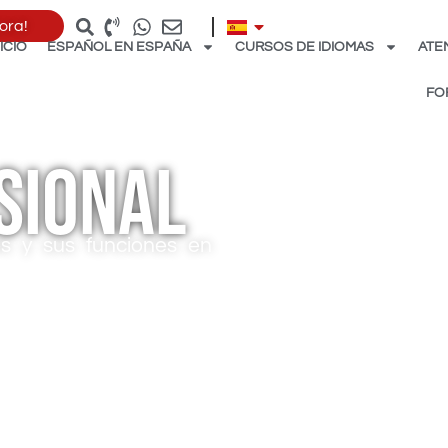
ora!
NICIO
ESPAÑOL EN ESPAÑA
CURSOS DE IDIOMAS
ATE
FO
sional
s y sus funciones en