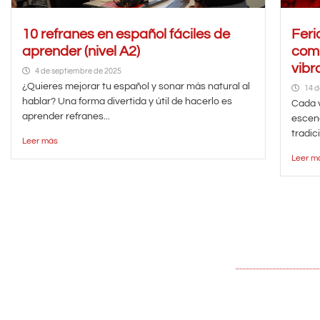
10 refranes en español fáciles de
Feri
aprender (nivel A2)
comp
vibr
4 de septiembre de 2025
¿Quieres mejorar tu español y sonar más natural al
14 d
hablar? Una forma divertida y útil de hacerlo es
Cada v
aprender refranes...
escena
tradici
Leer más
Leer m