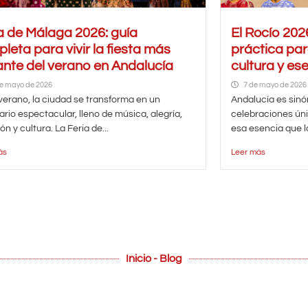
a de Málaga 2026: guía
El Rocío 202
leta para vivir la fiesta más
práctica par
ante del verano en Andalucía
cultura y es
e mayo de 2026
7 de mayo de 2026
erano, la ciudad se transforma en un
Andalucía es sinó
rio espectacular, lleno de música, alegría,
celebraciones ún
ón y cultura. La Feria de...
esa esencia que la
ás
Leer más
Inicio - Blog