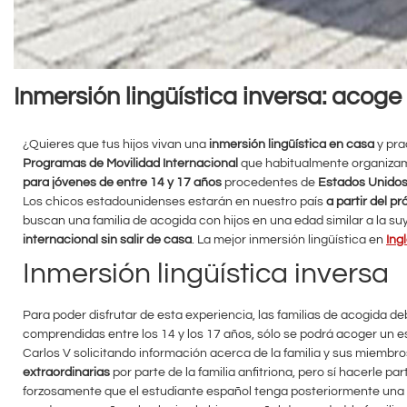
Inmersión lingüística inversa: acog
¿Quieres que tus hijos vivan una
inmersión lingüística en casa
y pra
Programas de Movilidad Internacional
que habitualmente organiza
para jóvenes de entre 14 y 17 años
procedentes de
Estados Unido
Los chicos estadounidenses estarán en nuestro país
a partir del p
buscan una familia de acogida con hijos en una edad similar a la suya.
internacional sin salir de casa
. La mejor inmersión lingüística en
Ing
Inmersión lingüística inversa
Para poder disfrutar de esta experiencia, las familias de acogida de
comprendidas entre los 14 y los 17 años, sólo se podrá acoger un e
Carlos V solicitando información acerca de la familia y sus miembros
extraordinarias
por parte de la familia anfitriona, pero sí hacerle pa
forzosamente que el estudiante español tenga posteriormente una es