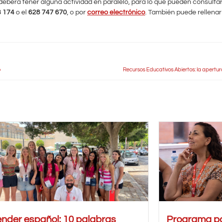
 deberá tener alguna actividad en paralelo, para lo que pueden consult
3 174
o el
628 747 670
, o por
correo electrónico
. También puede rellenar
o
Recursos Educativos Abiertos: la apertur
nder español: 10 palabras
Programa pa