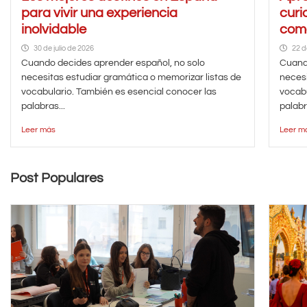
para vivir una experiencia
curi
inolvidable
como
30 de julio de 2026
22 d
Cuando decides aprender español, no solo
Cuando
necesitas estudiar gramática o memorizar listas de
necesi
vocabulario. También es esencial conocer las
vocabu
palabras...
palabr
Leer más
Leer m
Post Populares