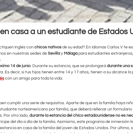
e en casa a un estudiante de Estados 
ctiquen Inglés con
chicos nativos
de su edad? En Idiomas Carlos V te e
mos en nuestras sedes de
Sevilla
y
Málaga
para estudiantes extranjeros
s
.
róximo 14 de junio
. Durante su estancia, que se prolongará
durante una s
 Es decir, si tus hijos tienen entre 14 y 17 años, tienen a su alcance la 
lés
con un amigo para toda la vida.
ben cumplir una serie de requisitos. Aparte de que en la familia haya niñ
studiante norteamericano por familia, que deberá rellenar un formulario
. Por otro lado,
durante la estancia del chico estadounidense no es nec
rtícipe del día a día de la familia. Asimismo, este programa de inmersión li
tancia en casa de la familia del joven de Estados Unidos. Por último, 