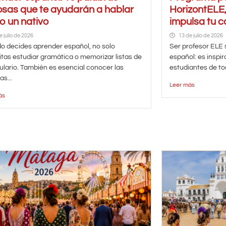
osas que te ayudarán a hablar
HorizontELE,
 un nativo
impulsa tu c
e julio de 2026
13 de julio de 2026
 decides aprender español, no solo
Ser profesor ELE
tas estudiar gramática o memorizar listas de
español: es inspir
lario. También es esencial conocer las
estudiantes de tod
as...
Leer más
ás