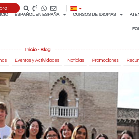
ora!
NICIO
ESPAÑOL EN ESPAÑA
CURSOS DE IDIOMAS
ATE
FO
Inicio - Blog
mas
Eventos y Actividades
Noticias
Promociones
Recur