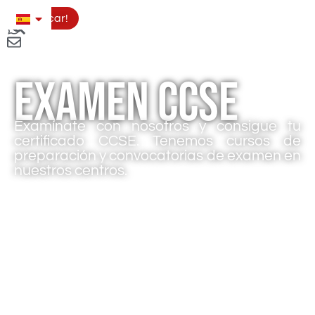
Aplicar!
Examen CCSE
Examínate con nosotros y consigue tu
certificado CCSE. Tenemos cursos de
preparación y convocatorias de examen en
nuestros centros.