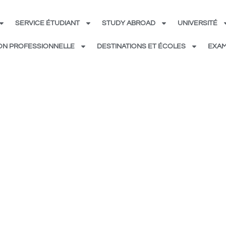
SERVICE ÉTUDIANT
STUDY ABROAD
UNIVERSITÉ
ON PROFESSIONNELLE
DESTINATIONS ET ÉCOLES
EXAM