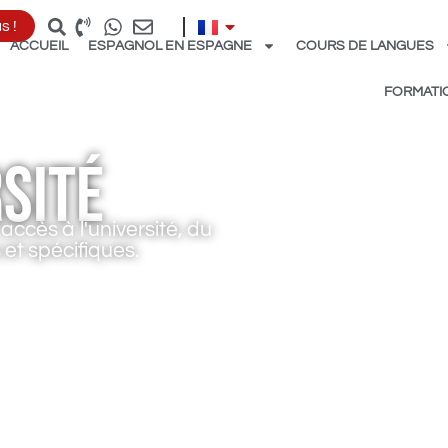
s !
ACCUEIL
ESPAGNOL EN ESPAGNE
COURS DE LANGUES
FORMATI
rsité
ccès à l'université, du
 et spécifiques.