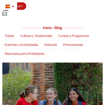
Aplicar!
Inicio - Blog
Todas
Cultura y Tradiciones
Cursos y Programas
Eventos y Actividades
Noticias
Promociones
Recursos para Profesores