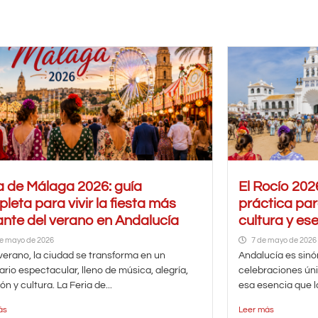
a de Málaga 2026: guía
El Rocío 202
leta para vivir la fiesta más
práctica par
ante del verano en Andalucía
cultura y es
e mayo de 2026
7 de mayo de 2026
erano, la ciudad se transforma en un
Andalucía es sinó
rio espectacular, lleno de música, alegría,
celebraciones ún
ón y cultura. La Feria de...
esa esencia que la
ás
Leer más