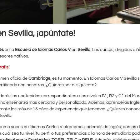
n Sevilla, ¡apúntate!
és
en la
Escuela de Idiomas Carlos V
en
Sevilla
. Los cursos, dirigidos a
n
fesores nativos.
ratis
!
amen oficial de
Cambridge
, es tu momento. En Idiomas Carlos V Sevilla
rtificado con nosotros. ¿Quieres ser el siguiente?
erás los contenidos correspondientes a los niveles B1, B2 y C1 del M
na enseñanza más cercana y personalizada. Además, aprenderás Inglé
nte los más de 15 años de experiencia que tenemos. ¿Quieres conocerl
evilla.
o como sabes en Idiomas Carlos V ofrecemos, además de Inglés, cursos 
ál sea tu nivel, tu perfil o tus preferencias a la hora de estudiarlo pod
ión oficial como Cambridge, TOEFL, TELC o DELE
. Además, colaboramos 