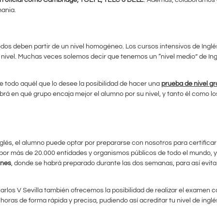
ania.
os deben partir de un nivel homogéneo. Los cursos intensivos de Inglés
su nivel. Muchas veces solemos decir que tenemos un “nivel medio” de In
e todo aquél que lo desee la posibilidad de hacer una
prueba de nivel g
sabrá en qué grupo encaja mejor el alumno por su nivel, y tanto él como 
lés, el alumno puede optar por prepararse con nosotros para certificar
or más de 20.000 entidades y organismos públicos de todo el mundo, y 
ones
, donde se habrá preparado durante las dos semanas, para así evita
los V Sevilla también ofrecemos la posibilidad de realizar el examen 
ras de forma rápida y precisa, pudiendo así acreditar tu nivel de inglé