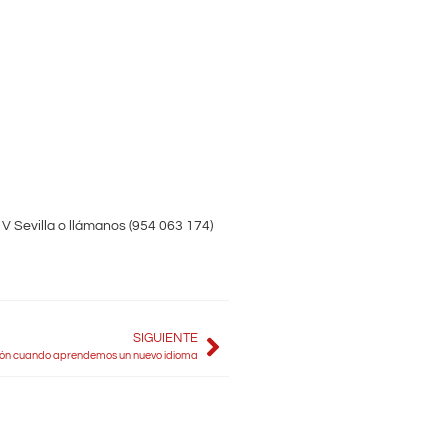
 V Sevilla o llámanos (954 063 174)
SIGUIENTE
ción cuando aprendemos un nuevo idioma