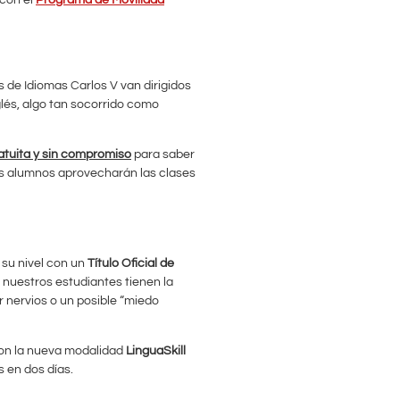
 de Idiomas Carlos V van dirigidos
glés, algo tan socorrido como
ratuita y sin compromiso
para saber
los alumnos aprovecharán las clases
 su nivel con un
Título Oficial de
nuestros estudiantes tienen la
r nervios o un posible “miedo
con la nueva modalidad
LinguaSkill
s en dos días.