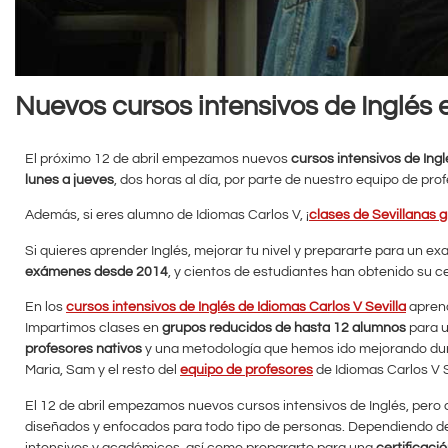
Nuevos cursos intensivos de Inglés e
El próximo 12 de abril empezamos nuevos
cursos intensivos de Ingl
lunes a jueves
, dos horas al día, por parte de nuestro equipo de pro
Además, si eres alumno de Idiomas Carlos V, ¡
clases de Sevillanas g
Si quieres aprender Inglés, mejorar tu nivel y prepararte para un ex
exámenes desde 2014
, y cientos de estudiantes han obtenido su ce
En los
cursos intensivos de Inglés de Idiomas Carlos V Sevilla
aprend
Impartimos clases en
grupos reducidos de hasta 12 alumnos
para u
profesores nativos
y una metodología que hemos ido mejorando dura
Maria, Sam y el resto del
equipo de profesores
de Idiomas Carlos V S
El 12 de abril empezamos nuevos cursos intensivos de Inglés, per
diseñados y enfocados para todo tipo de personas. Dependiendo de cu
intensivos y académicos, así como prepararte para una
certificac