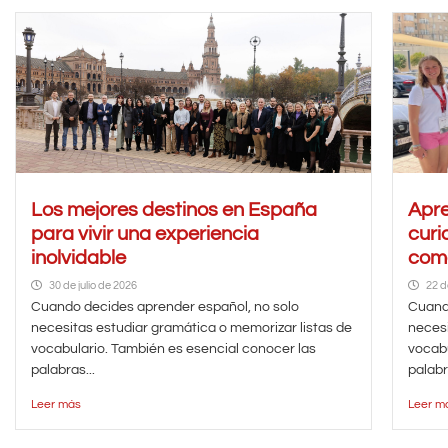
Los mejores destinos en España
Apre
para vivir una experiencia
curi
inolvidable
como
30 de julio de 2026
22 d
Cuando decides aprender español, no solo
Cuando
necesitas estudiar gramática o memorizar listas de
necesi
vocabulario. También es esencial conocer las
vocabu
palabras...
palabr
Leer más
Leer m