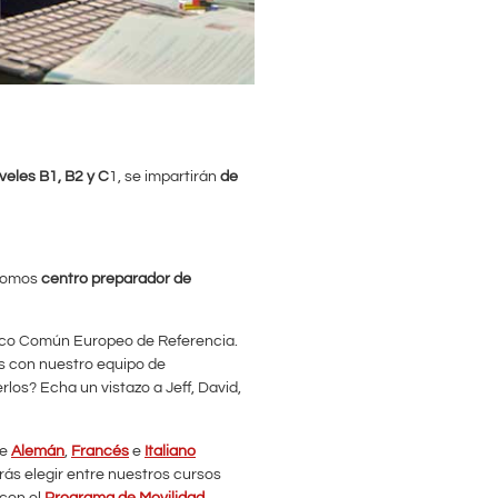
iveles B1, B2 y C
1, se impartirán
de
 somos
centro preparador de
arco Común Europeo de Referencia.
s con nuestro equipo de
os? Echa un vistazo a Jeff, David,
de
Alemán
,
Francés
e
Italiano
rás elegir entre nuestros cursos
con el
Programa de Movilidad