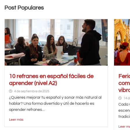
Post Populares
10 refranes en español fáciles de
Feri
aprender (nivel A2)
comp
vibr
4 de septiembre de 2025
¿Quieres mejorar tu español y sonar más natural al
14 d
hablar? Una forma divertida y útil de hacerlo es
Cada v
aprender refranes...
escena
tradici
Leer más
Leer m