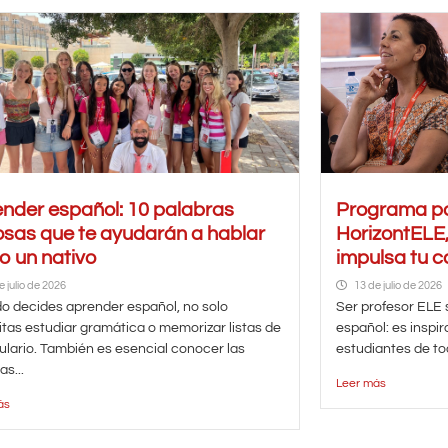
nder español: 10 palabras
Programa pa
osas que te ayudarán a hablar
HorizontELE,
 un nativo
impulsa tu c
e julio de 2026
13 de julio de 2026
 decides aprender español, no solo
Ser profesor ELE
tas estudiar gramática o memorizar listas de
español: es inspir
lario. También es esencial conocer las
estudiantes de tod
as...
Leer más
ás