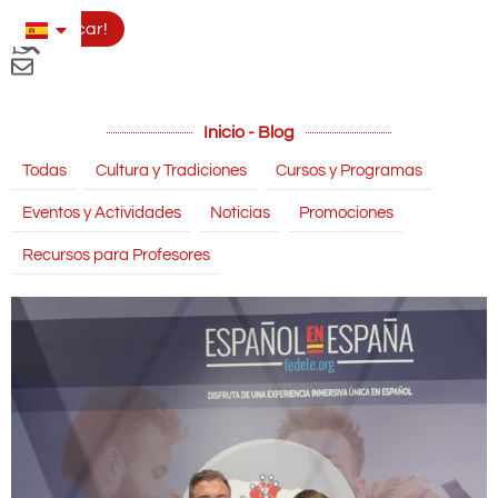
Aplicar!
Inicio - Blog
Todas
Cultura y Tradiciones
Cursos y Programas
Eventos y Actividades
Noticias
Promociones
Recursos para Profesores