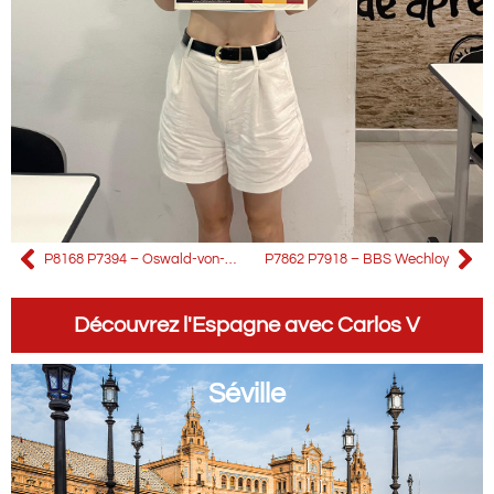
P8168 P7394 – Oswald-von-Nell-Breuning-Berufskolleg
P7862 P7918 – BBS Wechloy
Découvrez l'Espagne avec Carlos V
Séville