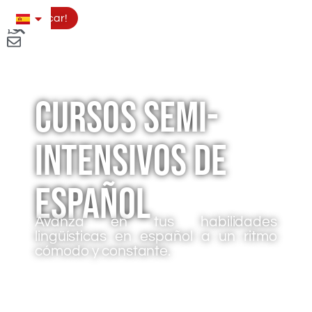
Aplicar!
Cursos semi-
intensivos de
Español
Avanza en tus habilidades
lingüísticas en español a un ritmo
cómodo y constante.