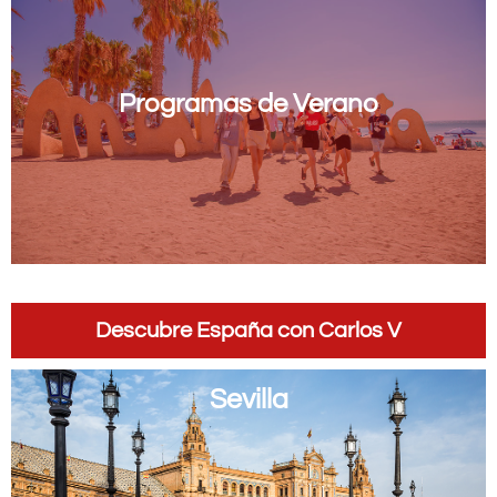
Programas de Verano
Programas de Verano
15 horas por semana
3h por día
Madrid, Sevilla, Málaga, Santander o Valencia
Descubre España con Carlos V
Sevilla