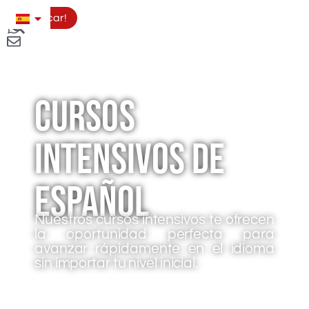
Aplicar!
Cursos
intensivos de
Español
Nuestros cursos intensivos te ofrecen
la oportunidad perfecta para
avanzar rápidamente en el idioma
sin importar tu nivel inicial.