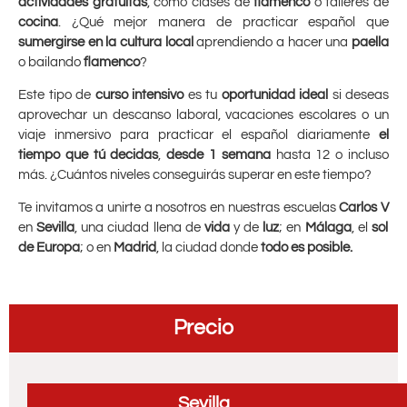
actividades gratuitas
, como clases de
flamenco
o talleres de
cocina
. ¿Qué mejor manera de practicar español que
sumergirse en la cultura local
aprendiendo a hacer una
paella
o bailando
flamenco
?
Este tipo de
curso intensivo
es tu
oportunidad ideal
si deseas
aprovechar un descanso laboral, vacaciones escolares o un
viaje inmersivo para practicar el español diariamente
el
tiempo que tú decidas
,
desde 1 semana
hasta 12 o incluso
más. ¿Cuántos niveles conseguirás superar en este tiempo?
Te invitamos a unirte a nosotros en nuestras escuelas
Carlos V
en
Sevilla
, una ciudad llena de
vida
y de
luz
; en
Málaga
, el
sol
de Europa
; o en
Madrid
, la ciudad donde
todo es posible.
Precio
Sevilla