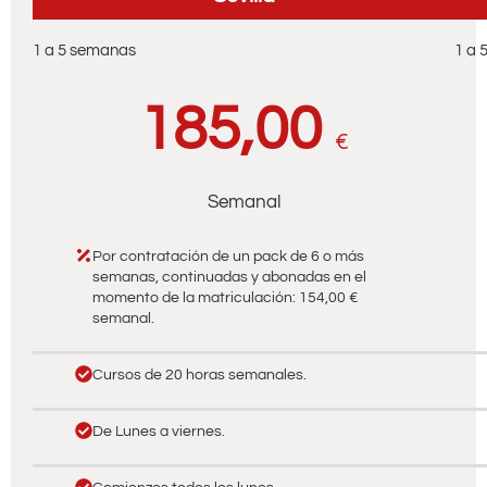
1 a 5 semanas
1 a 
185,00
€
Semanal
Por contratación de un pack de 6 o más
semanas, continuadas y abonadas en el
momento de la matriculación: 154,00 €
semanal.
Cursos de 20 horas semanales.
De Lunes a viernes.