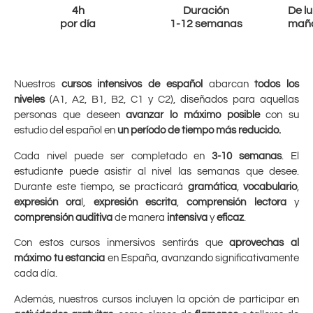
4h
Duración
De lu
por día
1-12 semanas
maña
Nuestros
cursos intensivos de español
abarcan
todos los
niveles
(A1, A2, B1, B2, C1 y C2), diseñados para aquellas
personas que deseen
avanzar lo máximo posible
con su
estudio del español en
un período de tiempo más reducido.
Cada nivel puede ser completado en
3-10 semanas
. El
estudiante puede asistir al nivel las semanas que desee.
Durante este tiempo, se practicará
gramática
,
vocabulario
,
expresión ora
l,
expresión escrita
,
comprensión lectora
y
comprensión auditiva
de manera
intensiva
y
eficaz
.
Con estos cursos inmersivos sentirás que
aprovechas al
máximo tu estancia
en España, avanzando significativamente
cada día.
Además, nuestros cursos incluyen la opción de participar en