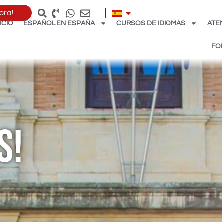
ora!
NICIO
ESPAÑOL EN ESPAÑA
CURSOS DE IDIOMAS
ATE
FO
s!