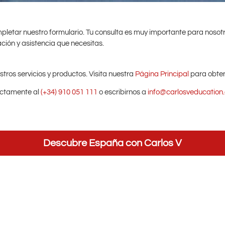
etar nuestro formulario. Tu consulta es muy importante para nosotro
ción y asistencia que necesitas.
tros servicios y productos. Visita nuestra
Página Principal
para obten
rectamente al
(+34) 910 051 111
o escribirnos a
info@carlosveducation
Descubre España con Carlos V
Málaga
Madrid