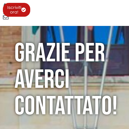
Iscriviti
ora!
Grazie per
averci
contattato!