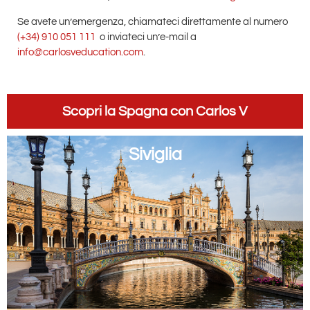
Se avete un’emergenza, chiamateci direttamente al numero
(+34) 910 051 111
o inviateci un’e-mail a
info@carlosveducation.com
.
Scopri la Spagna con Carlos V
Siviglia