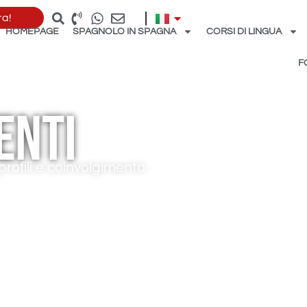
ra!
HOMEPAGE
SPAGNOLO IN SPAGNA
CORSI DI LINGUA
F
enti
rofili e coinvolgimento