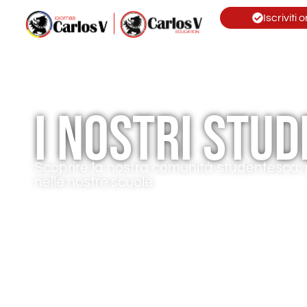
Iscriviti o
I nostri stud
Scoprire la nostra comunità studentesca: p
nelle nostre scuole