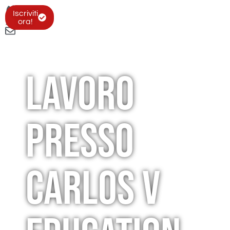
Iscriviti
ora!
Lavoro
presso
Carlos V