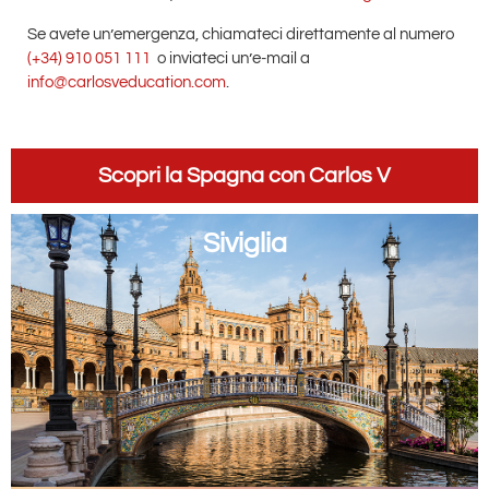
Se avete un’emergenza, chiamateci direttamente al numero
(+34) 910 051 111
o inviateci un’e-mail a
info@carlosveducation.com
.
Scopri la Spagna con Carlos V
Siviglia