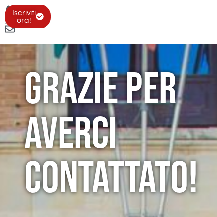
Iscriviti
ora!
Grazie per
averci
contattato!