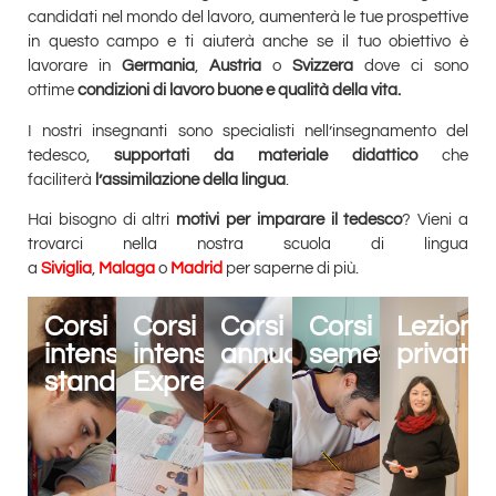
candidati nel mondo del lavoro, aumenterà le tue prospettive
in questo campo e ti aiuterà anche se il tuo obiettivo è
lavorare in
Germania
,
Austria
o
Svizzera
dove ci sono
ottime
condizioni di lavoro buone e qualità della vita.
I nostri insegnanti sono specialisti nell’insegnamento del
tedesco,
supportati da materiale didattico
che
faciliterà
l’assimilazione della lingua
.
Hai bisogno di altri
motivi per imparare il tedesco
? Vieni a
trovarci nella nostra scuola di lingua
a
Siviglia
,
Malaga
o
Madrid
per saperne di più.
Corsi
Corsi
Corsi
Corsi
Lezioni
intensivi
intensivi
annuali
semestrali
private
standard
Express