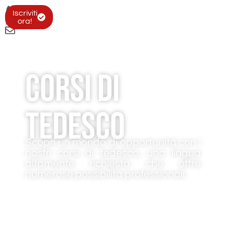
Iscriviti
ora!
Corsi di
tedesco
Scopri un mondo di opportunità con i
nostri corsi di tedesco, una lingua
altamente richiesta che offre
numerose possibilità professionali.