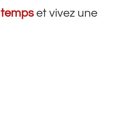
 temps
et vivez une
ui souhaitent améliorer leur niveau
lle, Madrid ou Malaga.Les cours sont
ulturelles afin que vous puissiez
classe.
vations avant le