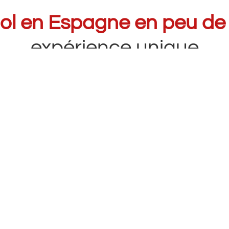
nol en Espagne en peu de
expérience unique
arlos V Education
est conçu pour les étudiants q
 de temps
tout en profitant de villes comme Sévi
ofesseurs natifs et complétés par des activités c
uer la langue également en dehors de la salle de 
tion offerts pour les réser
31/08/2026