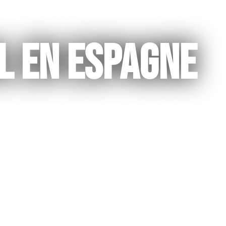
ar Prep
l en Espagne
s
 cours