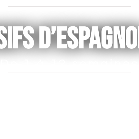
o College & Gap Ye
sifs d’espagno
De 1 à 12 semaine
iption gratuite pour les
payés avant le 31 août