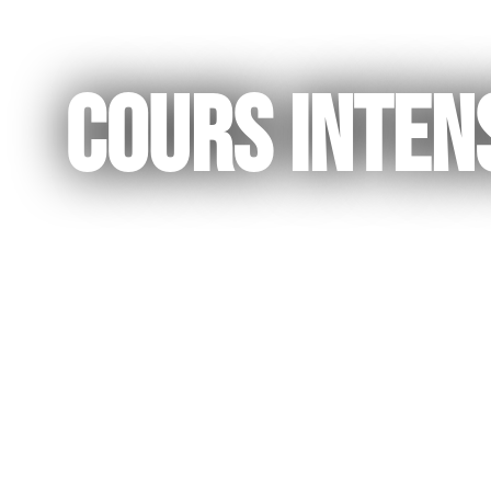
Back t
Cours inten
Inscr