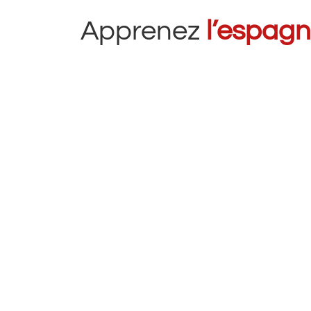
Apprenez
l’espag
Le
Cours Intensif d’Espagnol
de
C
rapidement et efficacement
en peu
dynamiques, dispensés par des pr
pratiq
Frais d’inscrip